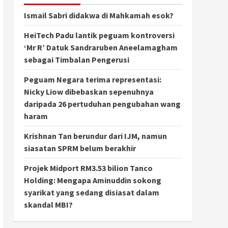
Ismail Sabri didakwa di Mahkamah esok?
HeiTech Padu lantik peguam kontroversi
‘Mr R’ Datuk Sandraruben Aneelamagham
sebagai Timbalan Pengerusi
Peguam Negara terima representasi:
Nicky Liow dibebaskan sepenuhnya
daripada 26 pertuduhan pengubahan wang
haram
Krishnan Tan berundur dari IJM, namun
siasatan SPRM belum berakhir
Projek Midport RM3.53 bilion Tanco
Holding: Mengapa Aminuddin sokong
syarikat yang sedang disiasat dalam
skandal MBI?