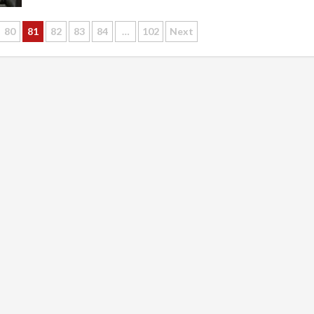
80
81
82
83
84
…
102
Next