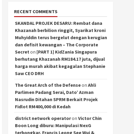
RECENT COMMENTS
SKANDAL PROJEK DESARU: Rembat dana
Khazanah berbilion ringgit, Syarikat kroni
Muhyiddin terus bergelut dengan kerugian
dan defisit kewangan – The Corporate
Secret
on
[PART 1] KidZania Singapura
berhutang Khazanah RM184.17 juta, dijual
harga murah akibat kegagalan Stephanie
Saw CEO DRH
The Great Arch of the Defense
on
Ahli
Parlimen Padang Serai, Dato’ Azman
Nasrudin Ditahan SPRM Berkait Projek
Fidlot RM400,000 di Kedah
district network operator
on
Victor Chin
Boon Long diburu: Manipulasi NexG
terbongkar, Francis Leong See Wui &