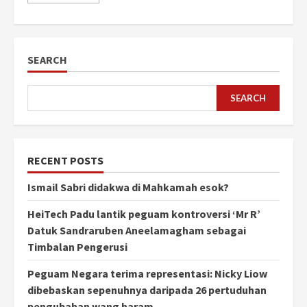
SEARCH
SEARCH
RECENT POSTS
Ismail Sabri didakwa di Mahkamah esok?
HeiTech Padu lantik peguam kontroversi ‘Mr R’
Datuk Sandraruben Aneelamagham sebagai
Timbalan Pengerusi
Peguam Negara terima representasi: Nicky Liow
dibebaskan sepenuhnya daripada 26 pertuduhan
pengubahan wang haram