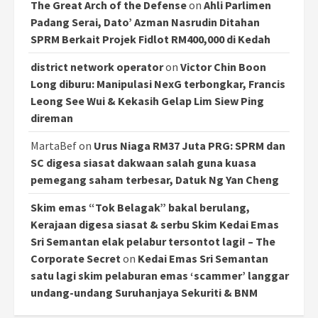
The Great Arch of the Defense
on
Ahli Parlimen
Padang Serai, Dato’ Azman Nasrudin Ditahan
SPRM Berkait Projek Fidlot RM400,000 di Kedah
district network operator
on
Victor Chin Boon
Long diburu: Manipulasi NexG terbongkar, Francis
Leong See Wui & Kekasih Gelap Lim Siew Ping
direman
MartaBef
on
Urus Niaga RM37 Juta PRG: SPRM dan
SC digesa siasat dakwaan salah guna kuasa
pemegang saham terbesar, Datuk Ng Yan Cheng
Skim emas “Tok Belagak” bakal berulang,
Kerajaan digesa siasat & serbu Skim Kedai Emas
Sri Semantan elak pelabur tersontot lagi! – The
Corporate Secret
on
Kedai Emas Sri Semantan
satu lagi skim pelaburan emas ‘scammer’ langgar
undang-undang Suruhanjaya Sekuriti & BNM