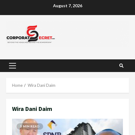
Skip
August 7, 2026
to
content
Primary
Menu
Home
Wira Dani Daim
Wira Dani Daim
5 MIN READ