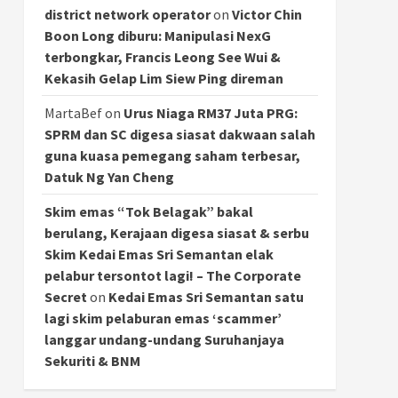
district network operator
on
Victor Chin
Boon Long diburu: Manipulasi NexG
terbongkar, Francis Leong See Wui &
Kekasih Gelap Lim Siew Ping direman
MartaBef
on
Urus Niaga RM37 Juta PRG:
SPRM dan SC digesa siasat dakwaan salah
guna kuasa pemegang saham terbesar,
Datuk Ng Yan Cheng
Skim emas “Tok Belagak” bakal
berulang, Kerajaan digesa siasat & serbu
Skim Kedai Emas Sri Semantan elak
pelabur tersontot lagi! – The Corporate
Secret
on
Kedai Emas Sri Semantan satu
lagi skim pelaburan emas ‘scammer’
langgar undang-undang Suruhanjaya
Sekuriti & BNM