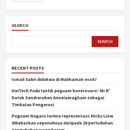
SEARCH
SEARCH
RECENT POSTS
Ismail Sabri didakwa di Mahkamah esok?
HeiTech Padu lantik peguam kontroversi ‘Mr R’
Datuk Sandraruben Aneelamagham sebagai
Timbalan Pengerusi
Peguam Negara terima representasi: Nicky Liow
dibebaskan sepenuhnya daripada 26 pertuduhan
pengubahan wang haram