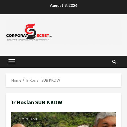
Skip
August 8, 2026
to
content
Primary
Menu
Home
Ir Roslan SUB KKDW
Ir Roslan SUB KKDW
4 MIN READ