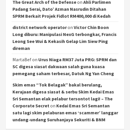
The Great Arch of the Defense
on
Ahli Parlimen
Padang Serai, Dato’ Azman Nasrudin Ditahan
SPRM Berkait Projek Fidlot RM400,000 di Kedah
district network operator
on
Victor Chin Boon
Long diburu: Manipulasi NexG terbongkar, Francis
Leong See Wui & Kekasih Gelap Lim Siew Ping
direman
MartaBef
on
Urus Niaga RM37 Juta PRG: SPRM dan
SC digesa siasat dakwaan salah guna kuasa
pemegang saham terbesar, Datuk Ng Yan Cheng
Skim emas “Tok Belagak” bakal berulang,
Kerajaan digesa siasat & serbu Skim Kedai Emas
Sri Semantan elak pelabur tersontot lagi! – The
Corporate Secret
on
Kedai Emas Sri Semantan
satu lagi skim pelaburan emas ‘scammer’ langgar
undang-undang Suruhanjaya Sekuriti & BNM