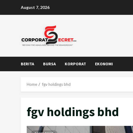
Skip
August 7, 2026
to
content
BERITA
BURSA
KORPORAT
EKONOMI
Home
fgv holdings bhd
fgv holdings bhd