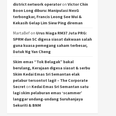
district network operator
on
Victor Chin
Boon Long diburu: Manipulasi NexG
terbongkar, Francis Leong See Wui &
Kekasih Gelap Lim Siew Ping direman
MartaBef
on
Urus Niaga RM37 Juta PRG:
SPRM dan SC digesa siasat dakwaan salah
guna kuasa pemegang saham terbesar,
Datuk Ng Yan Cheng
Skim emas “Tok Belagak” bakal
berulang, Kerajaan digesa siasat & serbu
Skim Kedai Emas Sri Semantan elak
pelabur tersontot lagi! – The Corporate
Secret
on
Kedai Emas Sri Semantan satu
lagi skim pelaburan emas ‘scammer’
langgar undang-undang Suruhanjaya
Sekuriti & BNM