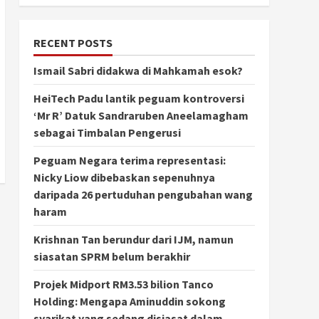
RECENT POSTS
Ismail Sabri didakwa di Mahkamah esok?
HeiTech Padu lantik peguam kontroversi
‘Mr R’ Datuk Sandraruben Aneelamagham
sebagai Timbalan Pengerusi
Peguam Negara terima representasi:
Nicky Liow dibebaskan sepenuhnya
daripada 26 pertuduhan pengubahan wang
haram
Krishnan Tan berundur dari IJM, namun
siasatan SPRM belum berakhir
Projek Midport RM3.53 bilion Tanco
Holding: Mengapa Aminuddin sokong
syarikat yang sedang disiasat dalam