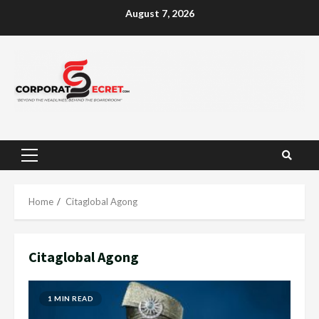
Skip
August 7, 2026
to
content
Primary
Menu
Home
Citaglobal Agong
Citaglobal Agong
1 MIN READ