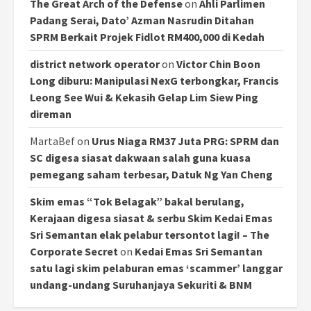
The Great Arch of the Defense
on
Ahli Parlimen
Padang Serai, Dato’ Azman Nasrudin Ditahan
SPRM Berkait Projek Fidlot RM400,000 di Kedah
district network operator
on
Victor Chin Boon
Long diburu: Manipulasi NexG terbongkar, Francis
Leong See Wui & Kekasih Gelap Lim Siew Ping
direman
MartaBef
on
Urus Niaga RM37 Juta PRG: SPRM dan
SC digesa siasat dakwaan salah guna kuasa
pemegang saham terbesar, Datuk Ng Yan Cheng
Skim emas “Tok Belagak” bakal berulang,
Kerajaan digesa siasat & serbu Skim Kedai Emas
Sri Semantan elak pelabur tersontot lagi! – The
Corporate Secret
on
Kedai Emas Sri Semantan
satu lagi skim pelaburan emas ‘scammer’ langgar
undang-undang Suruhanjaya Sekuriti & BNM