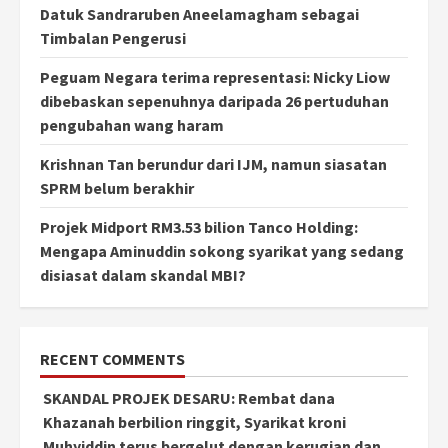
Datuk Sandraruben Aneelamagham sebagai
Timbalan Pengerusi
Peguam Negara terima representasi: Nicky Liow
dibebaskan sepenuhnya daripada 26 pertuduhan
pengubahan wang haram
Krishnan Tan berundur dari IJM, namun siasatan
SPRM belum berakhir
Projek Midport RM3.53 bilion Tanco Holding:
Mengapa Aminuddin sokong syarikat yang sedang
disiasat dalam skandal MBI?
RECENT COMMENTS
SKANDAL PROJEK DESARU: Rembat dana
Khazanah berbilion ringgit, Syarikat kroni
Muhyiddin terus bergelut dengan kerugian dan