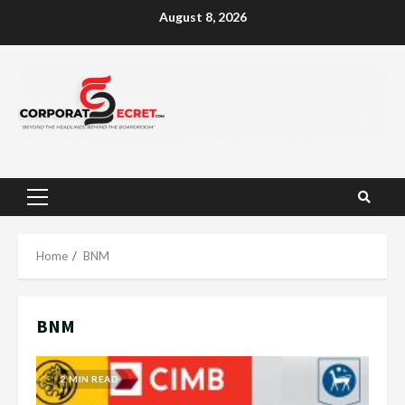
Skip
August 8, 2026
to
content
Primary
Menu
Home
BNM
BNM
2 MIN READ