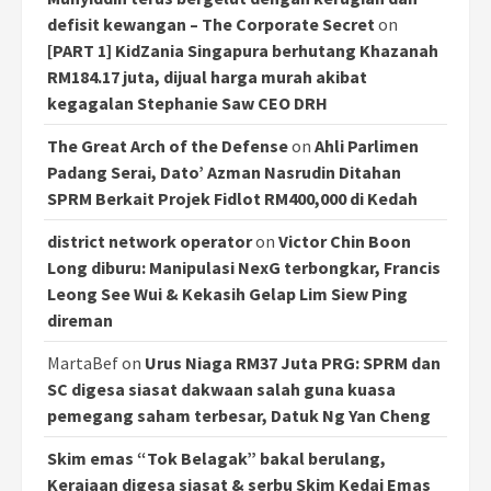
defisit kewangan – The Corporate Secret
on
[PART 1] KidZania Singapura berhutang Khazanah
RM184.17 juta, dijual harga murah akibat
kegagalan Stephanie Saw CEO DRH
The Great Arch of the Defense
on
Ahli Parlimen
Padang Serai, Dato’ Azman Nasrudin Ditahan
SPRM Berkait Projek Fidlot RM400,000 di Kedah
district network operator
on
Victor Chin Boon
Long diburu: Manipulasi NexG terbongkar, Francis
Leong See Wui & Kekasih Gelap Lim Siew Ping
direman
MartaBef
on
Urus Niaga RM37 Juta PRG: SPRM dan
SC digesa siasat dakwaan salah guna kuasa
pemegang saham terbesar, Datuk Ng Yan Cheng
Skim emas “Tok Belagak” bakal berulang,
Kerajaan digesa siasat & serbu Skim Kedai Emas