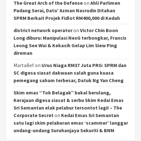
The Great Arch of the Defense
on
Ahli Parlimen
Padang Serai, Dato’ Azman Nasrudin Ditahan
SPRM Berkait Projek Fidlot RM400,000 di Kedah
district network operator
on
Victor Chin Boon
Long diburu: Manipulasi NexG terbongkar, Francis
Leong See Wui & Kekasih Gelap Lim Siew Ping
direman
MartaBef
on
Urus Niaga RM37 Juta PRG: SPRM dan
SC digesa siasat dakwaan salah guna kuasa
pemegang saham terbesar, Datuk Ng Yan Cheng
Skim emas “Tok Belagak” bakal berulang,
Kerajaan digesa siasat & serbu Skim Kedai Emas
Sri Semantan elak pelabur tersontot lagi! – The
Corporate Secret
on
Kedai Emas Sri Semantan
satu lagi skim pelaburan emas ‘scammer’ langgar
undang-undang Suruhanjaya Sekuriti & BNM