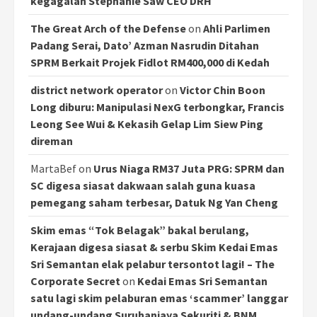
kegagalan Stephanie Saw CEO DRH
The Great Arch of the Defense
on
Ahli Parlimen
Padang Serai, Dato’ Azman Nasrudin Ditahan
SPRM Berkait Projek Fidlot RM400,000 di Kedah
district network operator
on
Victor Chin Boon
Long diburu: Manipulasi NexG terbongkar, Francis
Leong See Wui & Kekasih Gelap Lim Siew Ping
direman
MartaBef
on
Urus Niaga RM37 Juta PRG: SPRM dan
SC digesa siasat dakwaan salah guna kuasa
pemegang saham terbesar, Datuk Ng Yan Cheng
Skim emas “Tok Belagak” bakal berulang,
Kerajaan digesa siasat & serbu Skim Kedai Emas
Sri Semantan elak pelabur tersontot lagi! – The
Corporate Secret
on
Kedai Emas Sri Semantan
satu lagi skim pelaburan emas ‘scammer’ langgar
undang-undang Suruhanjaya Sekuriti & BNM