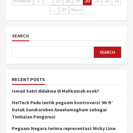
Posts
Previous
1
…
17
18
19
20
21
22
23
…
27
Next
pagination
SEARCH
SEARCH
RECENT POSTS
Ismail Sabri didakwa di Mahkamah esok?
HeiTech Padu lantik peguam kontroversi ‘Mr R’
Datuk Sandraruben Aneelamagham sebagai
Timbalan Pengerusi
Peguam Negara terima representasi: Nicky Liow