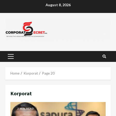
Skip
August 8, 2026
to
content
Primary
Menu
Home
Korporat
Page 20
Korporat
2 MIN READ