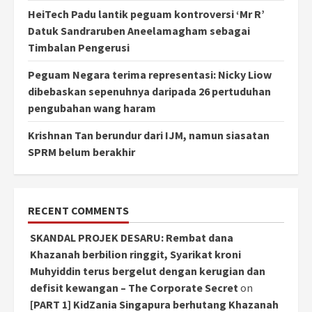
HeiTech Padu lantik peguam kontroversi ‘Mr R’
Datuk Sandraruben Aneelamagham sebagai
Timbalan Pengerusi
Peguam Negara terima representasi: Nicky Liow
dibebaskan sepenuhnya daripada 26 pertuduhan
pengubahan wang haram
Krishnan Tan berundur dari IJM, namun siasatan
SPRM belum berakhir
RECENT COMMENTS
SKANDAL PROJEK DESARU: Rembat dana
Khazanah berbilion ringgit, Syarikat kroni
Muhyiddin terus bergelut dengan kerugian dan
defisit kewangan – The Corporate Secret
on
[PART 1] KidZania Singapura berhutang Khazanah