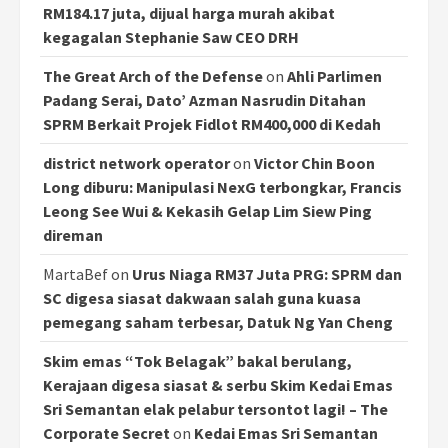
RM184.17 juta, dijual harga murah akibat
kegagalan Stephanie Saw CEO DRH
The Great Arch of the Defense
on
Ahli Parlimen
Padang Serai, Dato’ Azman Nasrudin Ditahan
SPRM Berkait Projek Fidlot RM400,000 di Kedah
district network operator
on
Victor Chin Boon
Long diburu: Manipulasi NexG terbongkar, Francis
Leong See Wui & Kekasih Gelap Lim Siew Ping
direman
MartaBef
on
Urus Niaga RM37 Juta PRG: SPRM dan
SC digesa siasat dakwaan salah guna kuasa
pemegang saham terbesar, Datuk Ng Yan Cheng
Skim emas “Tok Belagak” bakal berulang,
Kerajaan digesa siasat & serbu Skim Kedai Emas
Sri Semantan elak pelabur tersontot lagi! – The
Corporate Secret
on
Kedai Emas Sri Semantan