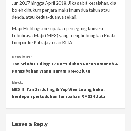
Jun 2017 hingga April 2018. Jika sabit kesalahan, dia
boleh dihukum penjara maksimum dua tahun atau
denda, atau kedua-duanya sekali.
Maju Holdings merupakan pemegang konsesi
Lebuhraya Maju (MEX) yang menghubungkan Kuala
Lumpur ke Putrajaya dan KLIA.
Continue
Previous:
Tan Sri Abu Juling: 17 Pertuduhan Pecah Amanah &
Reading
Pengubahan Wang Haram RM452 juta
Next:
MEX II: Tan Sri Juling & Yap Wee Leong bakal
berdepan pertuduhan tambahan RM314 Juta
Leave a Reply