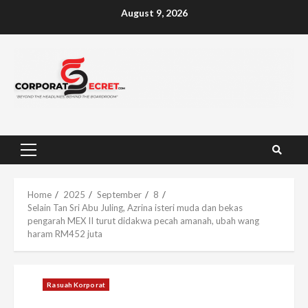
Skip
August 9, 2026
to
content
Primary
Menu
Home
2025
September
8
Selain Tan Sri Abu Juling, Azrina isteri muda dan bekas
pengarah MEX II turut didakwa pecah amanah, ubah wang
haram RM452 juta
Rasuah Korporat