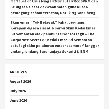
MartaBef
on
Urus Niaga RM37 Juta PRG: SPRM dan
SC digesa siasat dakwaan salah guna kuasa
pemegang saham terbesar, Datuk Ng Yan Cheng
Skim emas “Tok Belagak” bakal berulang,
Kerajaan digesa siasat & serbu Skim Kedai Emas
Sri Semantan elak pelabur tersontot lagi! – The
Corporate Secret
on
Kedai Emas Sri Semantan
satu lagi skim pelaburan emas ‘scammer’ langgar
undang-undang Suruhanjaya Sekuriti & BNM
ARCHIVES
August 2026
July 2026
June 2026