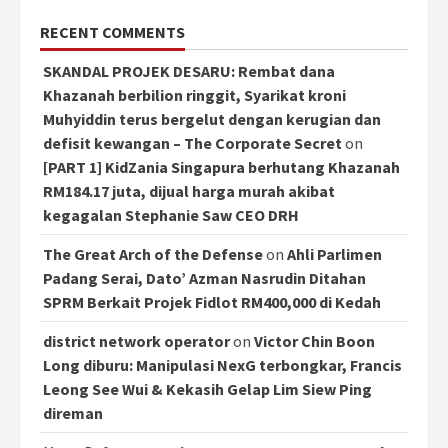
RECENT COMMENTS
SKANDAL PROJEK DESARU: Rembat dana
Khazanah berbilion ringgit, Syarikat kroni
Muhyiddin terus bergelut dengan kerugian dan
defisit kewangan – The Corporate Secret
on
[PART 1] KidZania Singapura berhutang Khazanah
RM184.17 juta, dijual harga murah akibat
kegagalan Stephanie Saw CEO DRH
The Great Arch of the Defense
on
Ahli Parlimen
Padang Serai, Dato’ Azman Nasrudin Ditahan
SPRM Berkait Projek Fidlot RM400,000 di Kedah
district network operator
on
Victor Chin Boon
Long diburu: Manipulasi NexG terbongkar, Francis
Leong See Wui & Kekasih Gelap Lim Siew Ping
direman