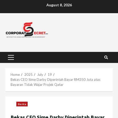
Skip
August 8, 2026
to
content
Primary
Menu
Home
2025
July
19
Bekas CEO Sime Darby Diperintah Bayar RM350 Juta atas
Bayaran Tidak Wajar Projek Qatar
Berita
Bekas CEO Sime Darby Diperintah Bayar