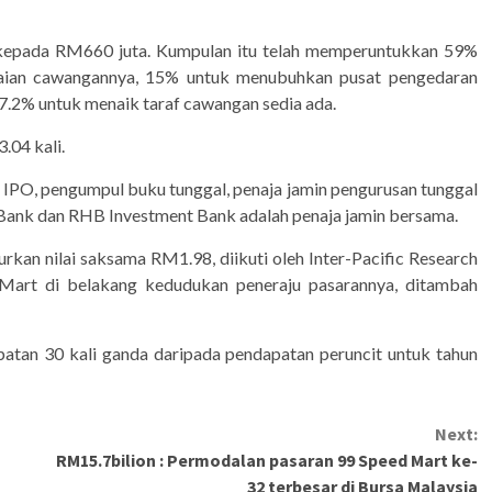
kepada RM660 juta. Kumpulan itu telah memperuntukkan 59%
aian cawangannya, 15% untuk menubuhkan pusat pengedaran
7.2% untuk menaik taraf cawangan sedia ada.
.04 kali.
PO, pengumpul buku tunggal, penaja jamin pengurusan tunggal
 Bank dan RHB Investment Bank adalah penaja jamin bersama.
kan nilai saksama RM1.98, diikuti oleh Inter-Pacific Research
​Mart di belakang kedudukan peneraju pasarannya, ditambah
tan 30 kali ganda daripada pendapatan peruncit untuk tahun
Next:
RM15.7bilion : Permodalan pasaran 99 Speed Mart ke-
32 terbesar di Bursa Malaysia