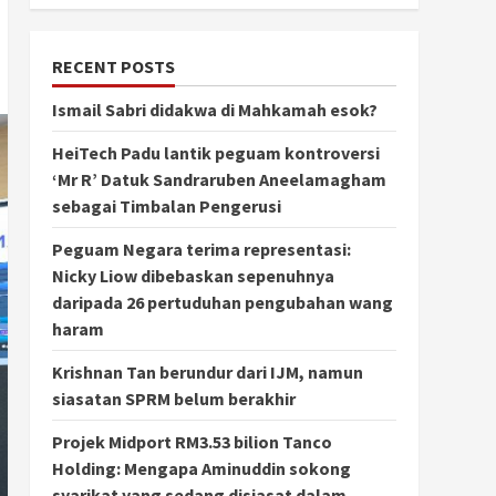
RECENT POSTS
Ismail Sabri didakwa di Mahkamah esok?
HeiTech Padu lantik peguam kontroversi
‘Mr R’ Datuk Sandraruben Aneelamagham
sebagai Timbalan Pengerusi
Peguam Negara terima representasi:
Nicky Liow dibebaskan sepenuhnya
daripada 26 pertuduhan pengubahan wang
haram
Krishnan Tan berundur dari IJM, namun
siasatan SPRM belum berakhir
Projek Midport RM3.53 bilion Tanco
Holding: Mengapa Aminuddin sokong
syarikat yang sedang disiasat dalam