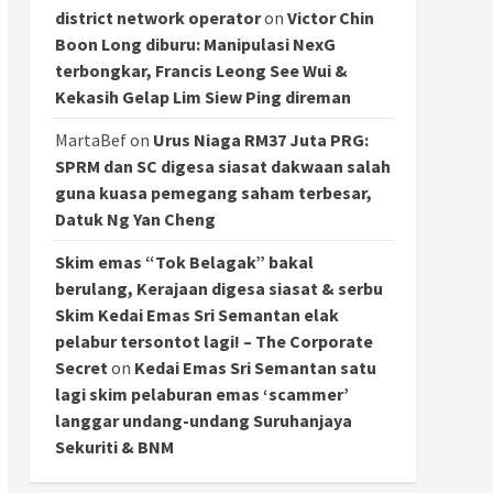
district network operator
on
Victor Chin
Boon Long diburu: Manipulasi NexG
terbongkar, Francis Leong See Wui &
Kekasih Gelap Lim Siew Ping direman
MartaBef
on
Urus Niaga RM37 Juta PRG:
SPRM dan SC digesa siasat dakwaan salah
guna kuasa pemegang saham terbesar,
Datuk Ng Yan Cheng
Skim emas “Tok Belagak” bakal
berulang, Kerajaan digesa siasat & serbu
Skim Kedai Emas Sri Semantan elak
pelabur tersontot lagi! – The Corporate
Secret
on
Kedai Emas Sri Semantan satu
lagi skim pelaburan emas ‘scammer’
langgar undang-undang Suruhanjaya
Sekuriti & BNM