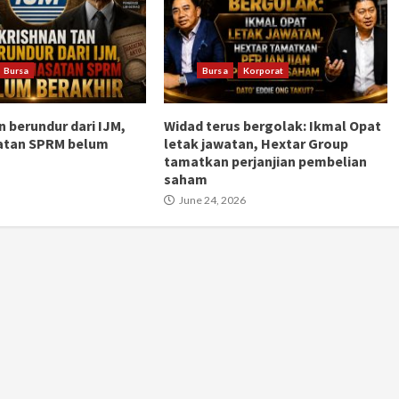
Bursa
Bursa
Korporat
n berundur dari IJM,
Widad terus bergolak: Ikmal Opat
atan SPRM belum
letak jawatan, Hextar Group
tamatkan perjanjian pembelian
saham
June 24, 2026