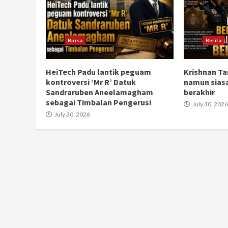
Bursa
Berita
HeiTech Padu lantik peguam
Krishnan Ta
kontroversi ‘Mr R’ Datuk
namun sias
Sandraruben Aneelamagham
berakhir
sebagai Timbalan Pengerusi
July 30, 2026
July 30, 2026