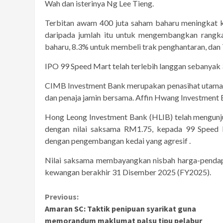
Wah dan isterinya Ng Lee Tieng.
Terbitan awam 400 juta saham baharu meningkat 
daripada jumlah itu untuk mengembangkan rangk
baharu, 8.3% untuk membeli trak penghantaran, dan 
IPO 99 Speed Mart telah terlebih langgan sebanyak 3
CIMB Investment Bank merupakan penasihat utama I
dan penaja jamin bersama. Affin Hwang Investment
Hong Leong Investment Bank (HLIB) telah mengunjur
dengan nilai saksama RM1.75, kepada 99 Speed ​
dengan pengembangan kedai yang agresif .
Nilai saksama membayangkan nisbah harga-pendapa
kewangan berakhir 31 Disember 2025 (FY2025).
Continue
Previous:
Amaran SC: Taktik penipuan syarikat guna
Reading
memorandum maklumat palsu tipu pelabur