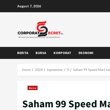
Skip
August 7, 2026
to
content
BERITA
BURSA
KORPORAT
EKONOMI
Home
2024
September
9
Saham 99 Speed Mart naik
Bursa
Saham 99 Speed Mar