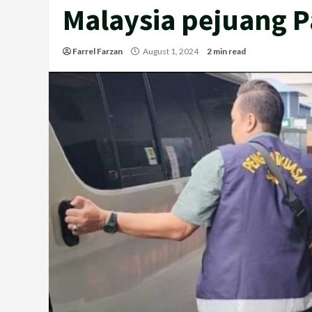
Malaysia pejuang P
Farrel Farzan
August 1, 2024
2 min read