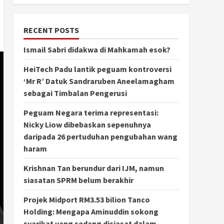
RECENT POSTS
Ismail Sabri didakwa di Mahkamah esok?
HeiTech Padu lantik peguam kontroversi
‘Mr R’ Datuk Sandraruben Aneelamagham
sebagai Timbalan Pengerusi
Peguam Negara terima representasi:
Nicky Liow dibebaskan sepenuhnya
daripada 26 pertuduhan pengubahan wang
haram
Krishnan Tan berundur dari IJM, namun
siasatan SPRM belum berakhir
Projek Midport RM3.53 bilion Tanco
Holding: Mengapa Aminuddin sokong
syarikat yang sedang disiasat dalam