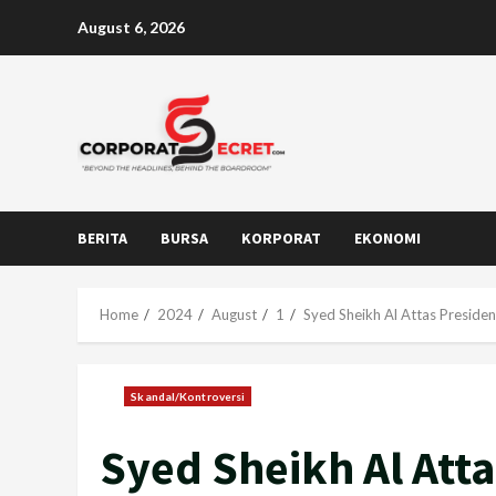
Skip
August 6, 2026
to
content
BERITA
BURSA
KORPORAT
EKONOMI
Home
2024
August
1
Syed Sheikh Al Attas Preside
Skandal/Kontroversi
Syed Sheikh Al Att