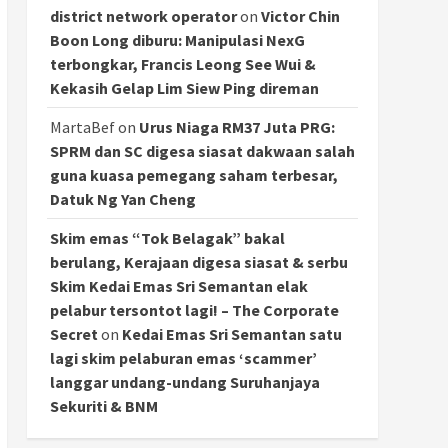
district network operator
on
Victor Chin
Boon Long diburu: Manipulasi NexG
terbongkar, Francis Leong See Wui &
Kekasih Gelap Lim Siew Ping direman
MartaBef
on
Urus Niaga RM37 Juta PRG:
SPRM dan SC digesa siasat dakwaan salah
guna kuasa pemegang saham terbesar,
Datuk Ng Yan Cheng
Skim emas “Tok Belagak” bakal
berulang, Kerajaan digesa siasat & serbu
Skim Kedai Emas Sri Semantan elak
pelabur tersontot lagi! – The Corporate
Secret
on
Kedai Emas Sri Semantan satu
lagi skim pelaburan emas ‘scammer’
langgar undang-undang Suruhanjaya
Sekuriti & BNM