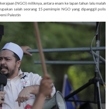
kerajaan (NGO) miliknya, antara enam ke lapan tahun lalu malah
erupakan salah seorang 15 pemimpin NGO yang dipanggil polis
emi Palestin