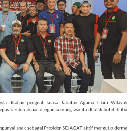
sia ditahan penguat kuasa Jabatan Agama Islam Wilayah
pas berdua-duaan dengan seorang wanita di bilik hotel di ibu
empunyai anak sebagai Presiden SEJAGAT aktif mengutip derma