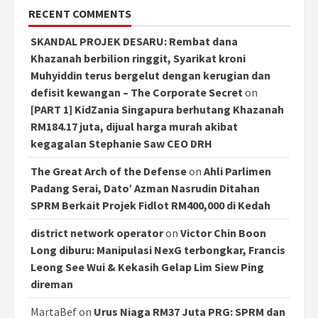
RECENT COMMENTS
SKANDAL PROJEK DESARU: Rembat dana
Khazanah berbilion ringgit, Syarikat kroni
Muhyiddin terus bergelut dengan kerugian dan
defisit kewangan – The Corporate Secret
on
[PART 1] KidZania Singapura berhutang Khazanah
RM184.17 juta, dijual harga murah akibat
kegagalan Stephanie Saw CEO DRH
The Great Arch of the Defense
on
Ahli Parlimen
Padang Serai, Dato’ Azman Nasrudin Ditahan
SPRM Berkait Projek Fidlot RM400,000 di Kedah
district network operator
on
Victor Chin Boon
Long diburu: Manipulasi NexG terbongkar, Francis
Leong See Wui & Kekasih Gelap Lim Siew Ping
direman
MartaBef
on
Urus Niaga RM37 Juta PRG: SPRM dan