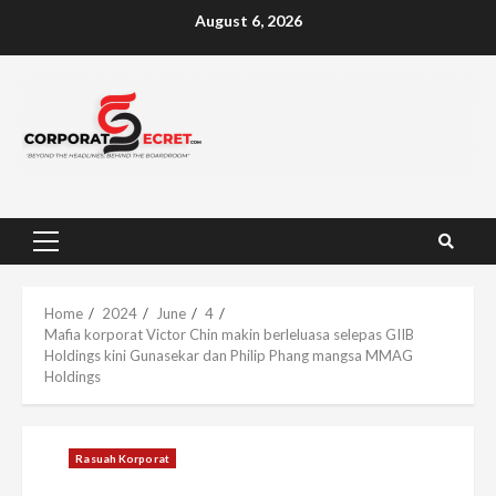
Skip
August 6, 2026
to
content
Primary
Menu
Home
2024
June
4
Mafia korporat Victor Chin makin berleluasa selepas GIIB
Holdings kini Gunasekar dan Philip Phang mangsa MMAG
Holdings
Rasuah Korporat