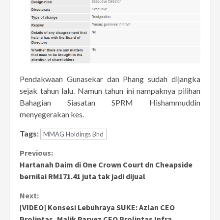
Pendakwaan Gunasekar dan Phang sudah dijangka
sejak tahun lalu. Namun tahun ini nampaknya pilihan
Bahagian Siasatan SPRM Hishammuddin
menyegerakan kes.
Tags:
MMAG Holdings Bhd
Continue
Previous:
Hartanah Daim di One Crown Court dn Cheapside
Reading
bernilai RM171.41 juta tak jadi dijual
Next:
[VIDEO] Konsesi Lebuhraya SUKE: Azlan CEO
Prolintas, Malik Parvez CEO Prolintas Infra