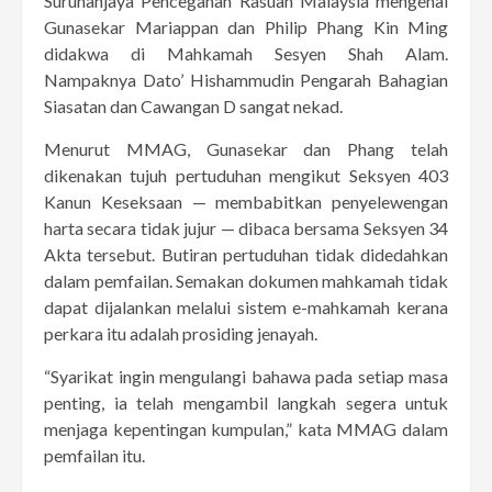
Suruhanjaya Pencegahan Rasuah Malaysia mengenai
Gunasekar Mariappan dan Philip Phang Kin Ming
didakwa di Mahkamah Sesyen Shah Alam.
Nampaknya Dato’ Hishammudin Pengarah Bahagian
Siasatan dan Cawangan D sangat nekad.
Menurut MMAG, Gunasekar dan Phang telah
dikenakan tujuh pertuduhan mengikut Seksyen 403
Kanun Keseksaan — membabitkan penyelewengan
harta secara tidak jujur ​​— dibaca bersama Seksyen 34
Akta tersebut. Butiran pertuduhan tidak didedahkan
dalam pemfailan. Semakan dokumen mahkamah tidak
dapat dijalankan melalui sistem e-mahkamah kerana
perkara itu adalah prosiding jenayah.
“Syarikat ingin mengulangi bahawa pada setiap masa
penting, ia telah mengambil langkah segera untuk
menjaga kepentingan kumpulan,” kata MMAG dalam
pemfailan itu.