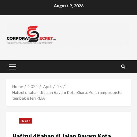
Skip
August 9, 2026
to
content
Primary
Menu
Home
2024
April
15
Hafizul ditahan di Jalan Bayam Kota Bharu, Polis rampas pistol
tembak isteri KLIA
Berita
Hafizul ditahan di Jalan Bayam Kota