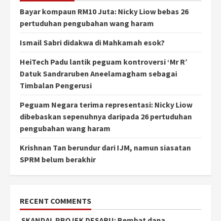
Bayar kompaun RM10 Juta: Nicky Liow bebas 26
pertuduhan pengubahan wang haram
Ismail Sabri didakwa di Mahkamah esok?
HeiTech Padu lantik peguam kontroversi ‘Mr R’
Datuk Sandraruben Aneelamagham sebagai
Timbalan Pengerusi
Peguam Negara terima representasi: Nicky Liow
dibebaskan sepenuhnya daripada 26 pertuduhan
pengubahan wang haram
Krishnan Tan berundur dari IJM, namun siasatan
SPRM belum berakhir
RECENT COMMENTS
SKANDAL PROJEK DESARU: Rembat dana