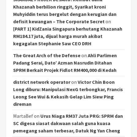
Khazanah berbilion ringgit, Syarikat kroni
Muhyiddin terus bergelut dengan kerugian dan
defisit kewangan – The Corporate Secret
on
[PART 1] KidZania Singapura berhutang Khazanah
RM184.17 juta, dijual harga murah akibat
kegagalan Stephanie Saw CEO DRH
The Great Arch of the Defense
on
Ahli Parlimen
Padang Serai, Dato’ Azman Nasrudin Ditahan
SPRM Berkait Projek Fidlot RM400,000 di Kedah
district network operator
on
Victor Chin Boon
Long diburu: Manipulasi NexG terbongkar, Francis
Leong See Wui & Kekasih Gelap Lim Siew Ping
direman
MartaBef
on
Urus Niaga RM37 Juta PRG: SPRM dan
SC digesa siasat dakwaan salah guna kuasa
pemegang saham terbesar, Datuk Ng Yan Cheng