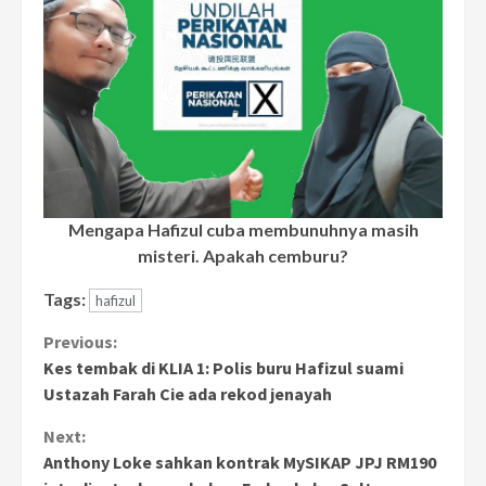
Mengapa Hafizul cuba membunuhnya masih
misteri. Apakah cemburu?
Tags:
hafizul
Continue
Previous:
Kes tembak di KLIA 1: Polis buru Hafizul suami
Reading
Ustazah Farah Cie ada rekod jenayah
Next:
Anthony Loke sahkan kontrak MySIKAP JPJ RM190