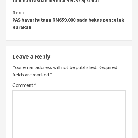
tuduhan rasuah bernilai RM232.5j kekal
Next:
PAS bayar hutang RM659,000 pada bekas pencetak
Harakah
Leave a Reply
Your email address will not be published.
Required
fields are marked
*
Comment
*