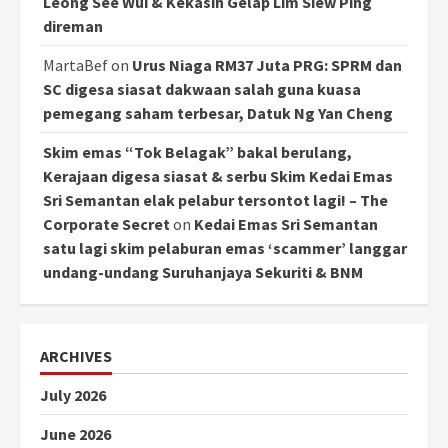
Leong See Wui & Kekasih Gelap Lim Siew Ping
direman
MartaBef
on
Urus Niaga RM37 Juta PRG: SPRM dan
SC digesa siasat dakwaan salah guna kuasa
pemegang saham terbesar, Datuk Ng Yan Cheng
Skim emas “Tok Belagak” bakal berulang,
Kerajaan digesa siasat & serbu Skim Kedai Emas
Sri Semantan elak pelabur tersontot lagi! – The
Corporate Secret
on
Kedai Emas Sri Semantan
satu lagi skim pelaburan emas ‘scammer’ langgar
undang-undang Suruhanjaya Sekuriti & BNM
ARCHIVES
July 2026
June 2026