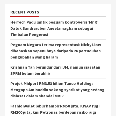
RECENT POSTS
HeiTech Padu lantik peguam kontroversi ‘Mr R’
Datuk Sandraruben Aneelamagham sebagai
Timbalan Pengerusi
Peguam Negara terima representasi: Nicky Liow
dibebaskan sepenuhnya daripada 26 pertuduhan
pengubahan wang haram
Krishnan Tan berundur dari IJM, namun siasatan
SPRM belum berakhir
Projek Midport RM3.53 bilion Tanco Holding:
Mengapa Aminuddin sokong syarikat yang sedang
disiasat dalam skandal MBI?
FashionValet lebur hampir RM50 juta, KWAP rugi
RM200 juta, kini Petronas berdepan risiko rugi