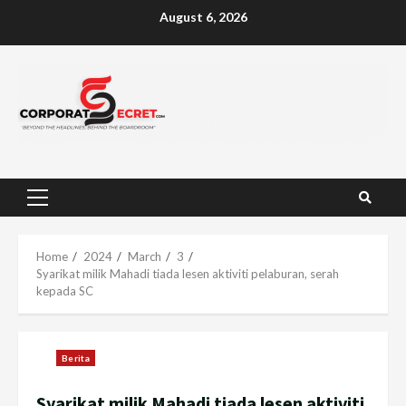
Skip
August 6, 2026
to
content
Primary
Menu
Home
2024
March
3
Syarikat milik Mahadi tiada lesen aktiviti pelaburan, serah
kepada SC
Berita
Syarikat milik Mahadi tiada lesen aktiviti