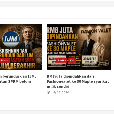
Bursa
Berita
Kes
n berundur dari IJM,
RM8 juta dipindahkan dari
atan SPRM belum
Fashionvalet ke 30 Maple syarikat
milik sendiri
July 22, 2026