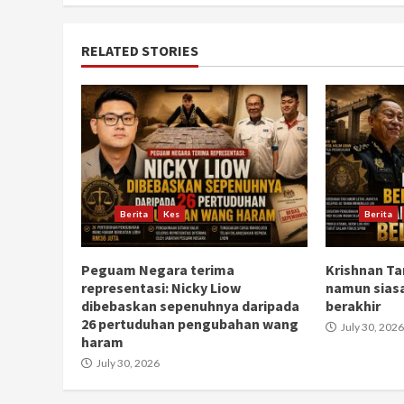
RELATED STORIES
Berita
Kes
Berita
Peguam Negara terima
Krishnan Ta
representasi: Nicky Liow
namun sias
dibebaskan sepenuhnya daripada
berakhir
26 pertuduhan pengubahan wang
July 30, 2026
haram
July 30, 2026