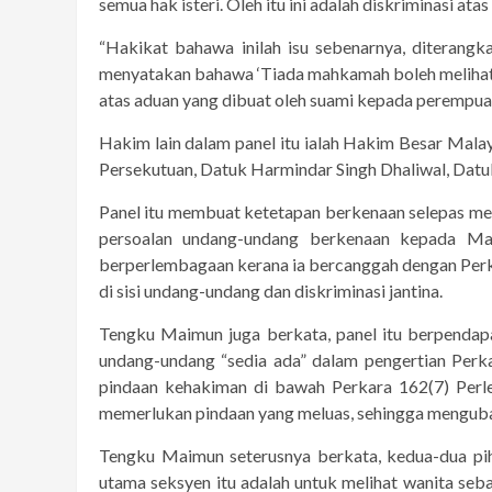
semua hak isteri. Oleh itu ini adalah diskriminasi atas
“Hakikat bahawa inilah isu sebenarnya, diterang
menyatakan bahawa ‘Tiada mahkamah boleh melihat 
atas aduan yang dibuat oleh suami kepada perempua
Hakim lain dalam panel itu ialah Hakim Besar M
Persekutuan, Datuk Harmindar Singh Dhaliwal, Datuk
Panel itu membuat ketetapan berkenaan selepas m
persoalan undang-undang berkenaan kepada Ma
berperlembagaan kerana ia bercanggah dengan Per
di sisi undang-undang dan diskriminasi jantina.
Tengku Maimun juga berkata, panel itu berpenda
undang-undang “sedia ada” dalam pengertian Per
pindaan kehakiman di bawah Perkara 162(7) Perl
memerlukan pindaan yang meluas, sehingga mengubah c
Tengku Maimun seterusnya berkata, kedua-dua pi
utama seksyen itu adalah untuk melihat wanita se