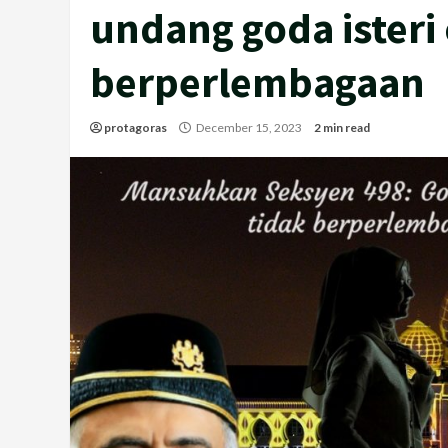
undang goda isteri 
berperlembagaan
protagoras
December 15, 2023
2 min read