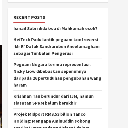
RECENT POSTS
Ismail Sabri didakwa di Mahkamah esok?
HeiTech Padu lantik peguam kontroversi
‘Mr R’ Datuk Sandraruben Aneelamagham
sebagai Timbalan Pengerusi
Peguam Negara terima representasi:
Nicky Liow dibebaskan sepenuhnya
daripada 26 pertuduhan pengubahan wang
haram
Krishnan Tan berundur dari IJM, namun
siasatan SPRM belum berakhir
Projek Midport RM3.53 bilion Tanco
Holding: Mengapa Aminuddin sokong
syarikat yang sedang disiasat dalam