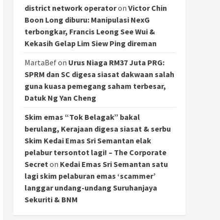
district network operator
on
Victor Chin
Boon Long diburu: Manipulasi NexG
terbongkar, Francis Leong See Wui &
Kekasih Gelap Lim Siew Ping direman
MartaBef
on
Urus Niaga RM37 Juta PRG:
SPRM dan SC digesa siasat dakwaan salah
guna kuasa pemegang saham terbesar,
Datuk Ng Yan Cheng
Skim emas “Tok Belagak” bakal
berulang, Kerajaan digesa siasat & serbu
Skim Kedai Emas Sri Semantan elak
pelabur tersontot lagi! – The Corporate
Secret
on
Kedai Emas Sri Semantan satu
lagi skim pelaburan emas ‘scammer’
langgar undang-undang Suruhanjaya
Sekuriti & BNM