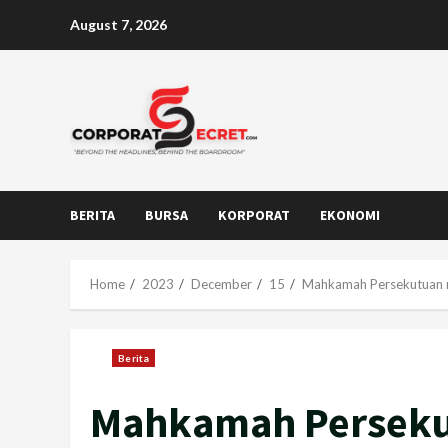
Skip
August 7, 2026
to
content
BERITA
BURSA
KORPORAT
EKONOMI
Home
2023
December
15
Mahkamah Persekutuan m
Berita
Mahkamah Perseku