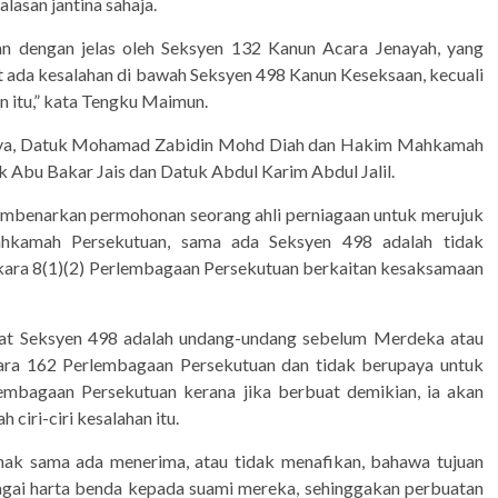
 alasan jantina sahaja.
kan dengan jelas oleh Seksyen 132 Kanun Acara Jenayah, yang
ada kesalahan di bawah Seksyen 498 Kanun Keseksaan, kecuali
n itu,” kata Tengku Maimun.
alaya, Datuk Mohamad Zabidin Mohd Diah dan Hakim Mahkamah
 Abu Bakar Jais dan Datuk Abdul Karim Abdul Jalil.
embenarkan permohonan seorang ahli perniagaan untuk merujuk
hkamah Persekutuan, sama ada Seksyen 498 adalah tidak
kara 8(1)(2) Perlembagaan Persekutuan berkaitan kesaksamaan
pat Seksyen 498 adalah undang-undang sebelum Merdeka atau
kara 162 Perlembagaan Persekutuan dan tidak berupaya untuk
embagaan Persekutuan kerana jika berbuat demikian, ia akan
iri-ciri kesalahan itu.
hak sama ada menerima, atau tidak menafikan, bahawa tujuan
bagai harta benda kepada suami mereka, sehinggakan perbuatan