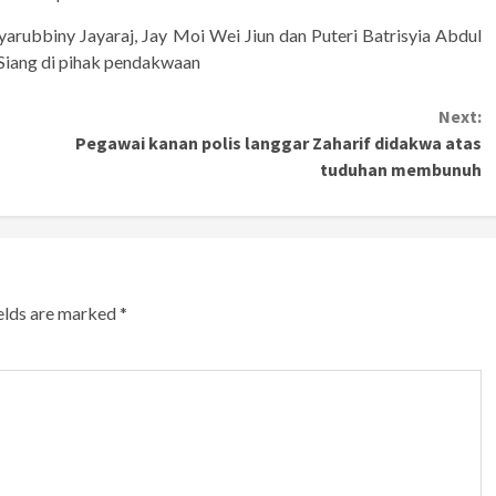
Jayarubbiny Jayaraj, Jay Moi Wei Jiun dan Puteri Batrisyia Abdul
Siang di pihak pendakwaan
Next:
Pegawai kanan polis langgar Zaharif didakwa atas
tuduhan membunuh
ields are marked
*