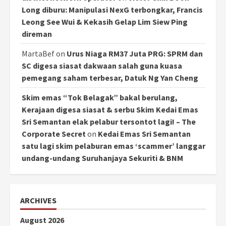
Long diburu: Manipulasi NexG terbongkar, Francis
Leong See Wui & Kekasih Gelap Lim Siew Ping
direman
MartaBef
on
Urus Niaga RM37 Juta PRG: SPRM dan
SC digesa siasat dakwaan salah guna kuasa
pemegang saham terbesar, Datuk Ng Yan Cheng
Skim emas “Tok Belagak” bakal berulang,
Kerajaan digesa siasat & serbu Skim Kedai Emas
Sri Semantan elak pelabur tersontot lagi! – The
Corporate Secret
on
Kedai Emas Sri Semantan
satu lagi skim pelaburan emas ‘scammer’ langgar
undang-undang Suruhanjaya Sekuriti & BNM
ARCHIVES
August 2026