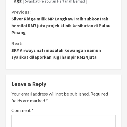
Tags:
Syarikat Pelaburan Hartanah Berhad
Continue
Previous:
Silver Ridge milik MP Langkawi raih subkontrak
Reading
bernilai RM7 juta projek klinik kesihatan di Pulau
Pinang
Next:
SKY Airways nafi masalah kewangan namun
syarikat dilaporkan rugi hampir RM24 juta
Leave a Reply
Your email address will not be published.
Required
fields are marked
*
Comment
*