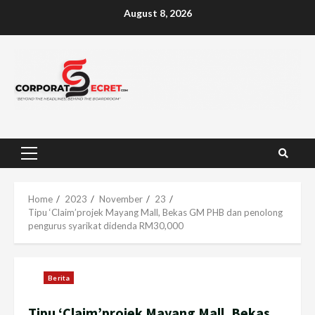
Skip
August 8, 2026
to
content
Primary
Menu
Home
2023
November
23
Tipu ‘Claim’projek Mayang Mall, Bekas GM PHB dan penolong
pengurus syarikat didenda RM30,000
Berita
Tipu ‘Claim’projek Mayang Mall, Bekas