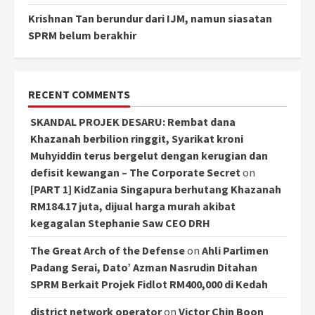
Krishnan Tan berundur dari IJM, namun siasatan
SPRM belum berakhir
RECENT COMMENTS
SKANDAL PROJEK DESARU: Rembat dana
Khazanah berbilion ringgit, Syarikat kroni
Muhyiddin terus bergelut dengan kerugian dan
defisit kewangan – The Corporate Secret
on
[PART 1] KidZania Singapura berhutang Khazanah
RM184.17 juta, dijual harga murah akibat
kegagalan Stephanie Saw CEO DRH
The Great Arch of the Defense
on
Ahli Parlimen
Padang Serai, Dato’ Azman Nasrudin Ditahan
SPRM Berkait Projek Fidlot RM400,000 di Kedah
district network operator
on
Victor Chin Boon