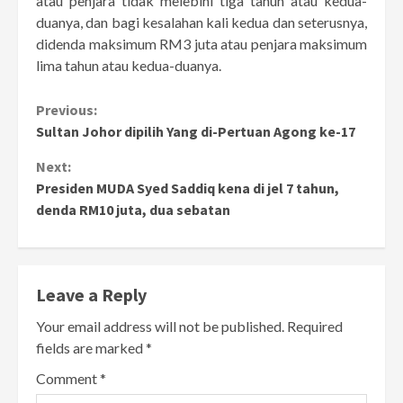
atau penjara tidak melebihi tiga tahun atau kedua-
duanya, dan bagi kesalahan kali kedua dan seterusnya,
didenda maksimum RM3 juta atau penjara maksimum
lima tahun atau kedua-duanya.
Continue
Previous:
Sultan Johor dipilih Yang di-Pertuan Agong ke-17
Reading
Next:
Presiden MUDA Syed Saddiq kena di jel 7 tahun,
denda RM10 juta, dua sebatan
Leave a Reply
Your email address will not be published.
Required
fields are marked
*
Comment
*