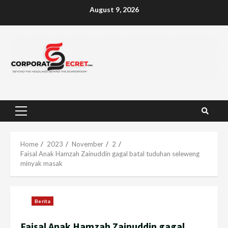
Skip
August 9, 2026
to
content
Primary
Menu
Home
2023
November
2
Faisal Anak Hamzah Zainuddin gagal batal tuduhan seleweng
minyak masak
Berita
Faisal Anak Hamzah Zainuddin gagal