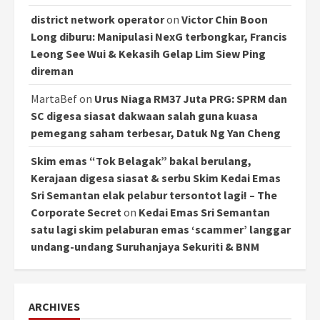
district network operator
on
Victor Chin Boon
Long diburu: Manipulasi NexG terbongkar, Francis
Leong See Wui & Kekasih Gelap Lim Siew Ping
direman
MartaBef
on
Urus Niaga RM37 Juta PRG: SPRM dan
SC digesa siasat dakwaan salah guna kuasa
pemegang saham terbesar, Datuk Ng Yan Cheng
Skim emas “Tok Belagak” bakal berulang,
Kerajaan digesa siasat & serbu Skim Kedai Emas
Sri Semantan elak pelabur tersontot lagi! – The
Corporate Secret
on
Kedai Emas Sri Semantan
satu lagi skim pelaburan emas ‘scammer’ langgar
undang-undang Suruhanjaya Sekuriti & BNM
ARCHIVES