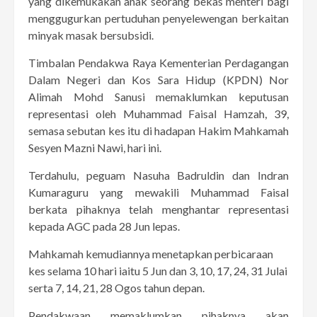
yang dikemukakan anak seorang bekas menteri bagi
menggugurkan pertuduhan penyelewengan berkaitan
minyak masak bersubsidi.
Timbalan Pendakwa Raya Kementerian Perdagangan
Dalam Negeri dan Kos Sara Hidup (KPDN) Nor
Alimah Mohd Sanusi memaklumkan keputusan
representasi oleh Muhammad Faisal Hamzah, 39,
semasa sebutan kes itu di hadapan Hakim Mahkamah
Sesyen Mazni Nawi, hari ini.
Terdahulu, peguam Nasuha Badruldin dan Indran
Kumaraguru yang mewakili Muhammad Faisal
berkata pihaknya telah menghantar representasi
kepada AGC pada 28 Jun lepas.
Mahkamah kemudiannya menetapkan perbicaraan
kes selama 10 hari iaitu 5 Jun dan 3, 10, 17, 24, 31 Julai
serta 7, 14, 21, 28 Ogos tahun depan.
Pendakwaan memaklumkan pihaknya akan