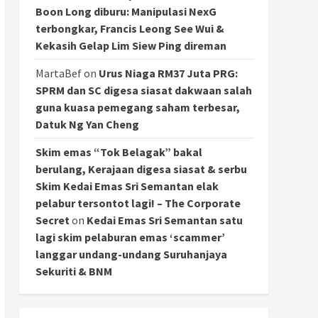
Boon Long diburu: Manipulasi NexG
terbongkar, Francis Leong See Wui &
Kekasih Gelap Lim Siew Ping direman
MartaBef
on
Urus Niaga RM37 Juta PRG:
SPRM dan SC digesa siasat dakwaan salah
guna kuasa pemegang saham terbesar,
Datuk Ng Yan Cheng
Skim emas “Tok Belagak” bakal
berulang, Kerajaan digesa siasat & serbu
Skim Kedai Emas Sri Semantan elak
pelabur tersontot lagi! – The Corporate
Secret
on
Kedai Emas Sri Semantan satu
lagi skim pelaburan emas ‘scammer’
langgar undang-undang Suruhanjaya
Sekuriti & BNM