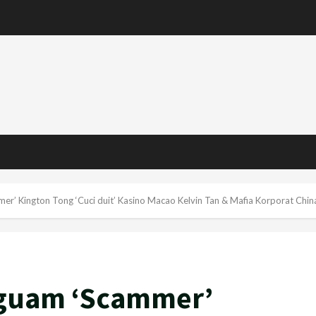
er’ Kington Tong ‘Cuci duit’ Kasino Macao Kelvin Tan & Mafia Korporat Chi
Peguam ‘Scammer’