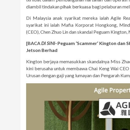
diambil tindakan
pihak berkuasa
bagi pelaburan me
Di Malaysia anak syarikat mereka ialah Agile R
syarikat ini ialah Mafia Korporat Hongkong, Min
(CEO), Chen Zhuo Lin dan skandal Peguam Kington, M
[BACA
DI SINI-
Peguam ‘Scammer’ Kington dan Ska
Jetson Berhad
Kington berjaya memasukkan skandalnya Miss Zhao
kini berusaha untuk membawa Chai Keng Wai CEO 
Urusan dengan gaji yang lumayan dan Pengarah Kump