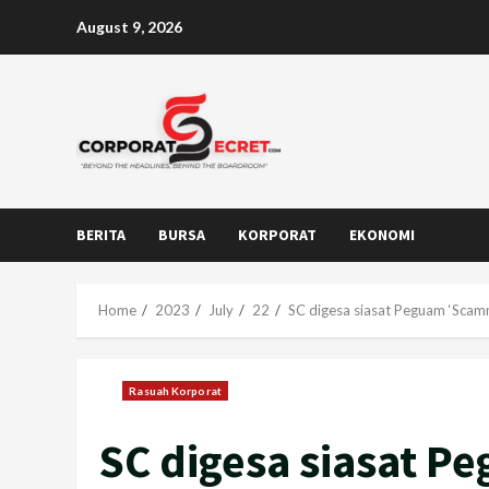
Skip
August 9, 2026
to
content
BERITA
BURSA
KORPORAT
EKONOMI
Home
2023
July
22
SC digesa siasat Peguam ‘Scamm
Rasuah Korporat
SC digesa siasat 