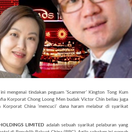
 ini mengenai tindakan peguam ‘Scammer’ Kington Tong Kum
fia Korporat Chong Loong Men budak Victor Chin beliau juga
a Korporat China ‘mencuci’ dana haram melabur di syarikat
HOLDINGS LIMITED
adalah sebuah syarikat pelaburan yang
otel di Republik Rakyat China (RRC). Agile sebelum ini pernah