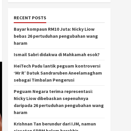
RECENT POSTS
Bayar kompaun RM10 Juta: Nicky Liow
bebas 26 pertuduhan pengubahan wang
haram
Ismail Sabri didakwa di Mahkamah esok?
HeiTech Padu lantik peguam kontroversi
‘Mr R’ Datuk Sandraruben Aneelamagham
sebagai Timbalan Pengerusi
Peguam Negara terima representasi:
Nicky Liow dibebaskan sepenuhnya
daripada 26 pertuduhan pengubahan wang
haram
Krishnan Tan berundur dari IJM, namun
siasatan SPRM belum berakhir