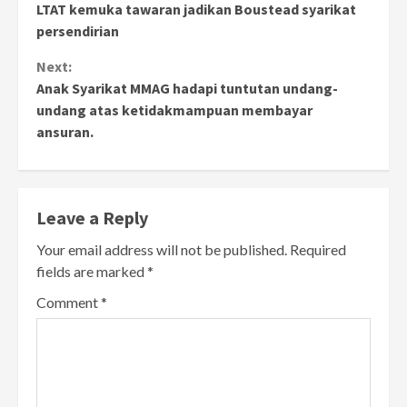
LTAT kemuka tawaran jadikan Boustead syarikat
Reading
persendirian
Next:
Anak Syarikat MMAG hadapi tuntutan undang-
undang atas ketidakmampuan membayar
ansuran.
Leave a Reply
Your email address will not be published.
Required
fields are marked
*
Comment
*