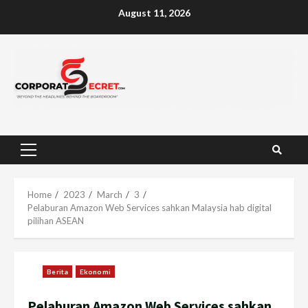
Skip
August 11, 2026
to
content
Primary
Menu
Home
2023
March
3
Pelaburan Amazon Web Services sahkan Malaysia hab digital
pilihan ASEAN
Berita
Ekonomi
Pelaburan Amazon Web Services sahkan