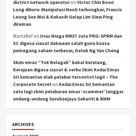
district network operator
on
Victor Chin Boon
Long diburu: Manipulasi NexG terbongkar, Francis
Leong See Wui & Kekasih Gelap Lim Siew Ping
direman
MartaBef
on
Urus Niaga RM37 Juta PRG: SPRM dan
SC digesa siasat dakwaan salah guna kuasa
pemegang saham terbesar, Datuk Ng Yan Cheng
Skim emas “Tok Belagak” bakal berulang,
Kerajaan digesa siasat & serbu Skim Kedai Emas
Sri Semantan elak pelabur tersontot lagi! – The
Corporate Secret
on
Kedai Emas Sri Semantan
satu lagi skim pelaburan emas ‘scammer’ langgar
undang-undang Suruhanjaya Sekuriti & BNM
ARCHIVES
August 2026