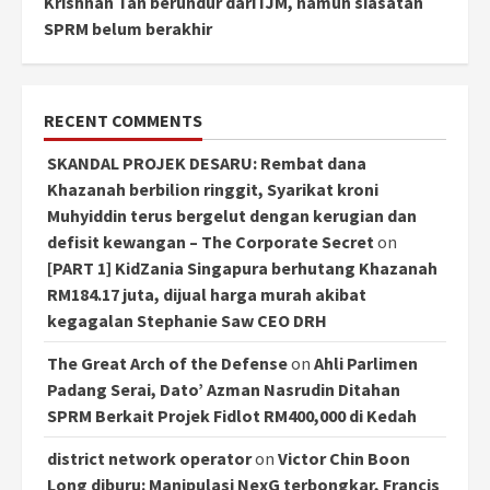
Krishnan Tan berundur dari IJM, namun siasatan
SPRM belum berakhir
RECENT COMMENTS
SKANDAL PROJEK DESARU: Rembat dana
Khazanah berbilion ringgit, Syarikat kroni
Muhyiddin terus bergelut dengan kerugian dan
defisit kewangan – The Corporate Secret
on
[PART 1] KidZania Singapura berhutang Khazanah
RM184.17 juta, dijual harga murah akibat
kegagalan Stephanie Saw CEO DRH
The Great Arch of the Defense
on
Ahli Parlimen
Padang Serai, Dato’ Azman Nasrudin Ditahan
SPRM Berkait Projek Fidlot RM400,000 di Kedah
district network operator
on
Victor Chin Boon
Long diburu: Manipulasi NexG terbongkar, Francis