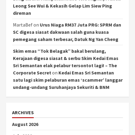
Leong See Wui & Kekasih Gelap Lim Siew Ping
direman
MartaBef
on
Urus Niaga RM37 Juta PRG: SPRM dan
SC digesa siasat dakwaan salah guna kuasa
pemegang saham terbesar, Datuk Ng Yan Cheng
Skim emas “Tok Belagak” bakal berulang,
Kerajaan digesa siasat & serbu Skim Kedai Emas
Sri Semantan elak pelabur tersontot lagi! – The
Corporate Secret
on
Kedai Emas Sri Semantan
satu lagi skim pelaburan emas ‘scammer’ langgar
undang-undang Suruhanjaya Sekuriti & BNM
ARCHIVES
August 2026