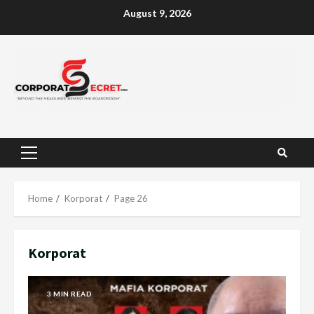
Skip
August 9, 2026
to
content
Primary
Menu
Home
Korporat
Page 26
Korporat
3 MIN READ