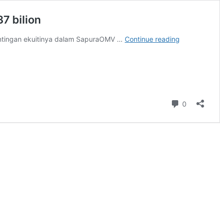
7 bilion
Demi
entingan ekuitinya dalam SapuraOMV …
Continue reading
bayar
hutang,
Sapura
Energy
jual
semua
Comment
0
pegangan
dalam
SapuraOMV
RM3.37
bilion